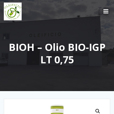
Vai
al
contenuto
BIOH – Olio BIO-IGP
LT 0,75