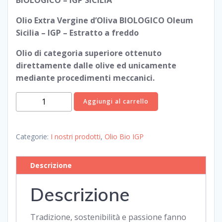
BIOLOGICO – IGP SICILIA
Olio Extra Vergine d’Oliva BIOLOGICO Oleum
Sicilia – IGP – Estratto a freddo
Olio di categoria superiore ottenuto
direttamente dalle olive ed unicamente
mediante procedimenti meccanici.
BIOH
Aggiungi al carrello
–
Olio
BIO-
Categorie:
I nostri prodotti
,
Olio Bio IGP
IGP
LT
Descrizione
0,75
quantità
Descrizione
Tradizione, sostenibilità e passione fanno